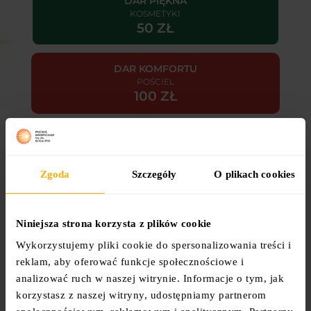
DAR PIĘKNA
KOSMETYKI
50 ZŁ
DAR KOMFORTU
POŚCIEL
100 ZŁ
DAR ŻYCIA BEZ BÓLU
SPECJALISTYCZNE OPATRUNKI
250 ZŁ
Zgoda
Szczegóły
O plikach cookies
DAR ODDECHU
KONCENTRATOR TLENU
Niniejsza strona korzysta z plików cookie
1500 ZŁ
Wykorzystujemy pliki cookie do spersonalizowania treści i
reklam, aby oferować funkcje społecznościowe i
DAR BEZPIECZEŃSTWA
analizować ruch w naszej witrynie. Informacje o tym, jak
SKANER ŻYŁ
korzystasz z naszej witryny, udostępniamy partnerom
2700 ZŁ