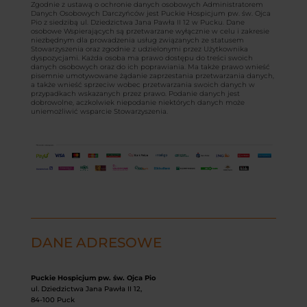
Zgodnie z ustawą o ochronie danych osobowych Administratorem
Danych Osobowych Darczyńców jest Puckie Hospicjum pw. św. Ojca
Pio z siedzibą ul. Dziedzictwa Jana Pawła II 12 w Pucku. Dane
osobowe Wspierających są przetwarzane wyłącznie w celu i zakresie
niezbędnym dla prowadzenia usług związanych ze statusem
Stowarzyszenia oraz zgodnie z udzielonymi przez Użytkownika
dyspozycjami. Każda osoba ma prawo dostępu do treści swoich
danych osobowych oraz do ich poprawiania. Ma także prawo wnieść
pisemnie umotywowane żądanie zaprzestania przetwarzania danych,
a także wnieść sprzeciw wobec przetwarzania swoich danych w
przypadkach wskazanych przez prawo. Podanie danych jest
dobrowolne, aczkolwiek niepodanie niektórych danych może
uniemożliwić wsparcie Stowarzyszenia.
DANE ADRESOWE
Puckie Hospicjum pw. św. Ojca Pio
ul. Dziedzictwa Jana Pawła II 12,
84-100 Puck