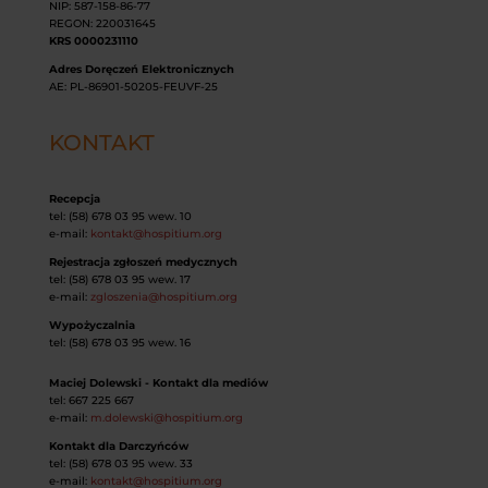
NIP: 587-158-86-77
REGON: 220031645
KRS 0000231110
Adres Doręczeń Elektronicznych
AE: PL-86901-50205-FEUVF-25
KONTAKT
Recepcja
tel: (58) 678 03 95 wew. 10
e-mail:
kontakt@hospitium.org
Rejestracja zgłoszeń medycznych
tel: (58) 678 03 95 wew. 17
e-mail:
zgloszenia@hospitium.org
Wypożyczalnia
tel: (58) 678 03 95 wew. 16
Maciej Dolewski - Kontakt dla mediów
tel: 667 225 667
e-mail:
m.dolewski@hospitium.org
Kontakt dla Darczyńców
tel: (58) 678 03 95 wew. 33
e-mail:
kontakt@hospitium.org