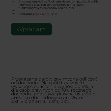
Chcę otrzymywać od Puckiego Hospicjum pw. św. Ojca Pio
informacje o działaniach, wydarzeniach i akcjach
fundraisingowych na podany adres e-mail.
* Akceptuję
regulamin PayU
Wpłacam
Przekazane darowizny można odliczać
od dochodu. Dla osób fizycznych
wysokość odliczenia wynosi do 6%, a
dla osób prawnych do 10% rocznego
dochodu (podstawa prawna ustawa o
podatku dochodowym art. 26, ust. 1,
pkt. 9 oraz art.18, ust.1, pkt.1).