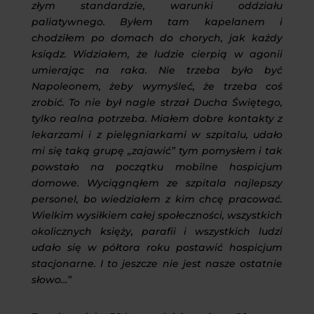
złym standardzie, warunki oddziału
paliatywnego. Byłem tam kapelanem i
chodziłem po domach do chorych, jak każdy
ksiądz. Widziałem, że ludzie cierpią w agonii
umierając na raka. Nie trzeba było być
Napoleonem, żeby wymyśleć, że trzeba coś
zrobić. To nie był nagle strzał Ducha Świętego,
tylko realna potrzeba.
Miałem dobre kontakty z
lekarzami i z pielęgniarkami w szpitalu, udało
mi się taką grupę „zajawić” tym pomysłem i tak
powstało na początku mobilne hospicjum
domowe. Wyciągnąłem ze szpitala najlepszy
personel, bo wiedziałem z kim chcę pracować.
Wielkim wysiłkiem całej społeczności, wszystkich
okolicznych księży, parafii i wszystkich ludzi
udało się w półtora roku postawić hospicjum
stacjonarne. I to jeszcze nie jest nasze ostatnie
słowo…
”