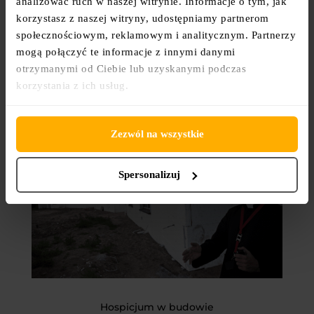
analizować ruch w naszej witrynie. Informacje o tym, jak
korzystasz z naszej witryny, udostępniamy partnerom
społecznościowym, reklamowym i analitycznym. Partnerzy
mogą połączyć te informacje z innymi danymi
otrzymanymi od Ciebie lub uzyskanymi podczas
korzystania z ich usług.
Poprzednie logo Hospicjum
Zezwól na wszystkie
Spersonalizuj
Hospicjum w budowie