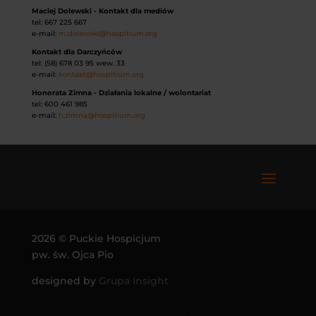
Maciej Dolewski - Kontakt dla mediów
tel: 667 225 667
e-mail:
m.dolewski@hospitium.org
Kontakt dla Darczyńców
tel: (58) 678 03 95 wew. 33
e-mail:
kontakt@hospitium.org
Honorata Zimna - Działania lokalne / wolontariat
tel: 600 461 985
e-mail:
h.zimna@hospitium.org
2026 © Puckie Hospicjum
pw. św. Ojca Pio
designed by
Grupa Insight