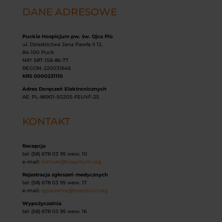
DANE ADRESOWE
Puckie Hospicjum pw. św. Ojca Pio
ul. Dziedzictwa Jana Pawła II 12,
84-100 Puck
NIP: 587-158-86-77
REGON: 220031645
KRS 0000231110
Adres Doręczeń Elektronicznych
AE: PL-86901-50205-FEUVF-25
KONTAKT
Recepcja
tel: (58) 678 03 95 wew. 10
e-mail:
kontakt@hospitium.org
Rejestracja zgłoszeń medycznych
tel: (58) 678 03 95 wew. 17
e-mail:
zgloszenia@hospitium.org
Wypożyczalnia
tel: (58) 678 03 95 wew. 16