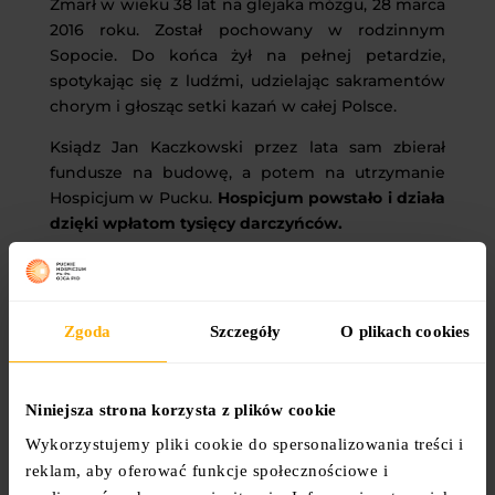
Zmarł w wieku 38 lat na glejaka mózgu, 28 marca
2016 roku. Został pochowany w rodzinnym
Sopocie. Do końca żył na pełnej petardzie,
spotykając się z ludźmi, udzielając sakramentów
chorym i głosząc setki kazań w całej Polsce.
Ksiądz Jan Kaczkowski przez lata sam zbierał
fundusze na budowę, a potem na utrzymanie
Hospicjum w Pucku.
Hospicjum powstało i działa
dzięki wpłatom tysięcy darczyńców.
Po śmierci księdza Jana, pragniemy
kontynuować jego dzieło i spełniać jego ostatnie
marzenie.
Zgoda
Szczegóły
O plikach cookies
Niniejsza strona korzysta z plików cookie
Wykorzystujemy pliki cookie do spersonalizowania treści i
reklam, aby oferować funkcje społecznościowe i