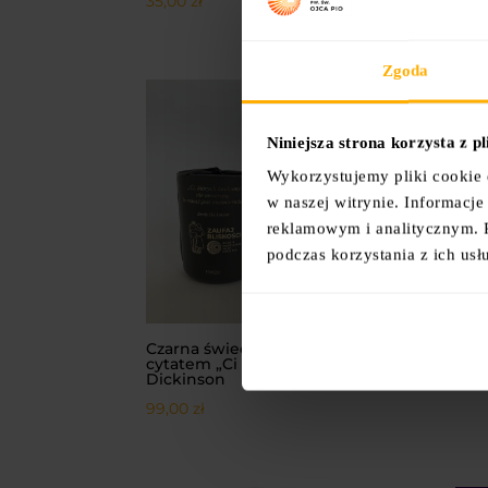
35,00
zł
Zgoda
Niniejsza strona korzysta z p
Wykorzystujemy pliki cookie 
w naszej witrynie. Informacj
reklamowym i analitycznym. 
podczas korzystania z ich usł
Czarna świeca w szkle z
Kube
cytatem „Ci których” Emily
38,
Dickinson
99,00
zł