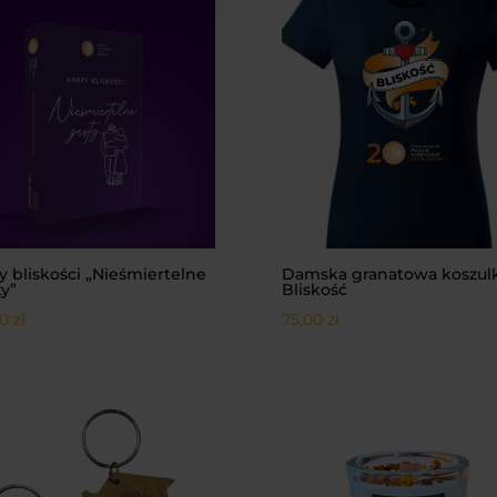
y bliskości „Nieśmiertelne
Damska granatowa koszul
y”
Bliskość
00
zł
75,00
zł