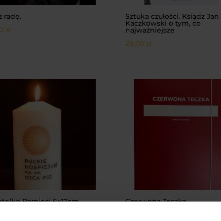
 radę.
Sztuka czułości. Ksiądz Jan
Kaczkowski o tym, co
00
zł
najważniejsze
29,00
zł
atełko Pamięci 6x12cm
Czerwona Teczka
00
zł
10,00
zł