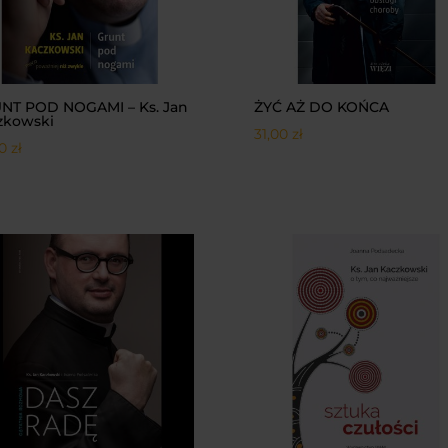
NT POD NOGAMI – Ks. Jan
ŻYĆ AŻ DO KOŃCA
zkowski
31,00
zł
00
zł