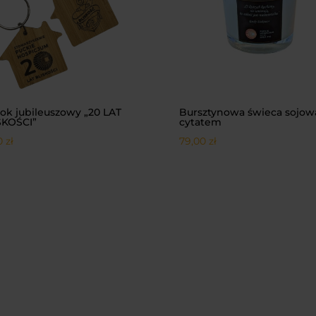
ok jubileuszowy „20 LAT
Bursztynowa świeca sojow
SKOŚCI”
cytatem
00
zł
79,00
zł