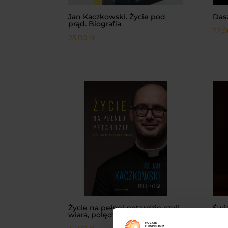
Jan Kaczkowski. Życie pod
Dasz
prąd. Biografia
22,
25,00
zł
Życie na pełnej petardzie czyli
Świ
wiara, polędwica i miłość
27,