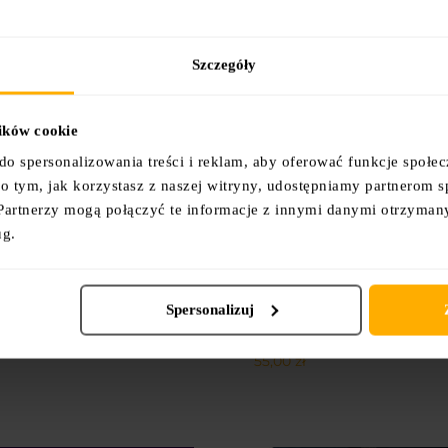
Szczegóły
lików cookie
do spersonalizowania treści i reklam, aby oferować funkcje społe
e o tym, jak korzystasz z naszej witryny, udostępniamy partnerom
Partnerzy mogą połączyć te informacje z innymi danymi otrzyman
ug.
Spersonalizuj
k „Zaufaj bliskości”
Męska fioletowa koszulka
„Zaufaj bliskości”
00
zł
55,00
zł