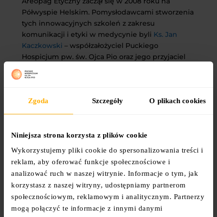
Areopag Etyczny zaczął się w 2008 roku na
Półwyspie Helskim. Pomysłodawcami stworzenia
tych innowacyjnych szkoleń z zakresu
komunikacji i etyki w medycynie byli
Ks. Jan
Kaczkowski
– współzałożyciel Puckiego
Hospicjum pw. św. Ojca Pio oraz jego przyjaciel
Piotr Szeląg.
W dotychczasowych edycjach wzięło udział
Zgoda
Szczegóły
O plikach cookies
ponad 300 przyszłych lekarzy. Dzięki
uczestnictwie w Areopagach, dziś inspirują oni
do zmian innych i wprowadzają nowe standardy
Niniejsza strona korzysta z plików cookie
komunikacji w swoich miejscach pracy.
Wykorzystujemy pliki cookie do spersonalizowania treści i
reklam, aby oferować funkcje społecznościowe i
analizować ruch w naszej witrynie. Informacje o tym, jak
korzystasz z naszej witryny, udostępniamy partnerom
społecznościowym, reklamowym i analitycznym. Partnerzy
mogą połączyć te informacje z innymi danymi