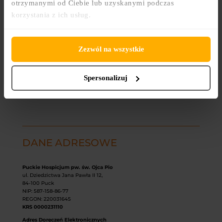
otrzymanymi od Ciebie lub uzyskanymi podczas
korzystania z ich usług.
Zezwól na wszystkie
Spersonalizuj
DANE ADRESOWE
Puckie Hospicjum pw. św. Ojca Pio
ul. Dziedzictwa Jana Pawła II 12,
84-100 Puck
NIP: 587-158-86-77
REGON: 220031645
KRS 0000231110
Adres Doręczeń Elektronicznych