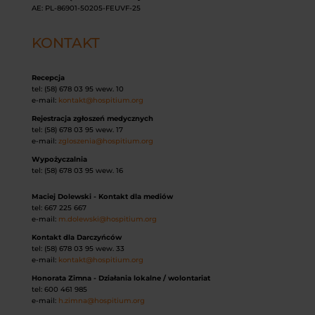
AE: PL-86901-50205-FEUVF-25
KONTAKT
Recepcja
tel: (58) 678 03 95 wew. 10
e-mail:
kontakt@hospitium.org
Rejestracja zgłoszeń medycznych
tel: (58) 678 03 95 wew. 17
e-mail:
zgloszenia@hospitium.org
Wypożyczalnia
tel: (58) 678 03 95 wew. 16
Maciej Dolewski - Kontakt dla mediów
tel: 667 225 667
e-mail:
m.dolewski@hospitium.org
Kontakt dla Darczyńców
tel: (58) 678 03 95 wew. 33
e-mail:
kontakt@hospitium.org
Honorata Zimna - Działania lokalne / wolontariat
tel: 600 461 985
e-mail:
h.zimna@hospitium.org