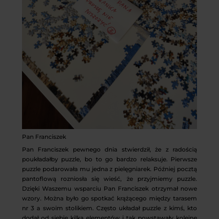
Pan Franciszek
Pan Franciszek pewnego dnia stwierdził, że z radością
poukładałby puzzle, bo to go bardzo relaksuje. Pierwsze
puzzle podarowała mu jedna z pielęgniarek. Później pocztą
pantoflową rozniosła się wieść, że przyjmiemy puzzle.
Dzięki Waszemu wsparciu Pan Franciszek otrzymał nowe
wzory. Można było go spotkać krążącego między tarasem
nr 3 a swoim stolikiem. Często układał puzzle z kimś, kto
dodał od siebie kilka elementów i tak powstawały kolejne