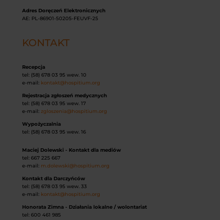
Adres Doręczeń Elektronicznych
AE: PL-86901-50205-FEUVF-25
KONTAKT
Recepcja
tel: (58) 678 03 95 wew. 10
e-mail:
kontakt@hospitium.org
Rejestracja zgłoszeń medycznych
tel: (58) 678 03 95 wew. 17
e-mail:
zgloszenia@hospitium.org
Wypożyczalnia
tel: (58) 678 03 95 wew. 16
Maciej Dolewski - Kontakt dla mediów
tel: 667 225 667
e-mail:
m.dolewski@hospitium.org
Kontakt dla Darczyńców
tel: (58) 678 03 95 wew. 33
e-mail:
kontakt@hospitium.org
Honorata Zimna - Działania lokalne / wolontariat
tel: 600 461 985