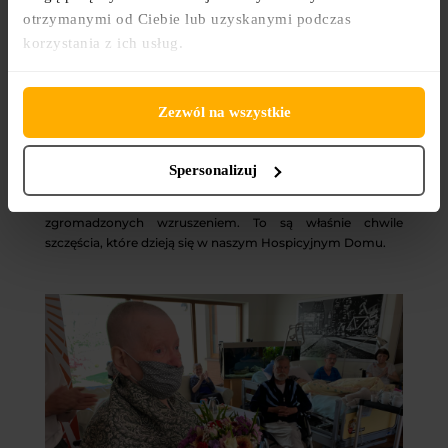
otrzymanymi od Ciebie lub uzyskanymi podczas
korzystania z ich usług.
Zezwól na wszystkie
Pan Jerzy, nasz Podopieczny, ogromny fan kina, bywalec
wielu filmowych festiwali dostrzegł Dawida i poprosił o
autograf. Panowie od razu znaleźli wspólny temat do
Spersonalizuj
rozmowy i zanurzyli się w kinowym świecie. Radość
widoczna w oczach Pana Jerzego napełniła wszystkich
zgromadzonych wzruszeniem. To są właśnie chwile
szczęścia, które dzieją się w naszym Hospicyjnym Domu.