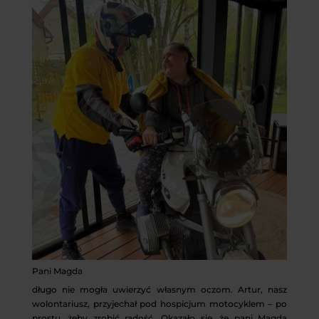
Pani Magda
długo nie mogła uwierzyć własnym oczom. Artur, nasz
wolontariusz, przyjechał pod hospicjum motocyklem – po
prostu, żeby zrobić radość. Okazało się, że pani Magda