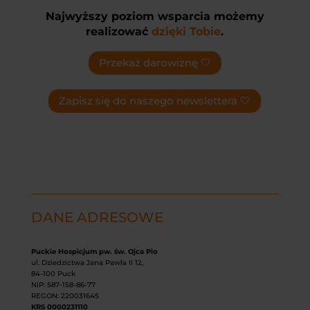
Najwyższy poziom wsparcia możemy
realizować
dzięki Tobie
.
Przekaż darowiznę 🤍
Zapisz się do naszego newslettera 🤍
DANE ADRESOWE
Puckie Hospicjum pw. św. Ojca Pio
ul. Dziedzictwa Jana Pawła II 12,
84-100 Puck
NIP: 587-158-86-77
REGON: 220031645
KRS 0000231110