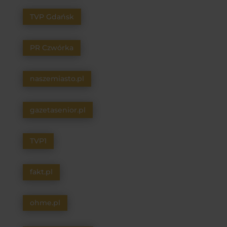
TVP Gdańsk
PR Czwórka
naszemiasto.pl
gazetasenior.pl
TVP1
fakt.pl
ohme.pl