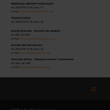
Rejestracja zgłoszeń medycznych
tel: (58) 678 03 95 wew. 17
e-mail:
zgloszenia@hospitium.org
Wypożyczalnia
tel: (58) 678 03 95 wew. 16
Maciej Dolewski - Kontakt dla mediów
tel: 667 225 667
e-mail:
m.dolewski@hospitium.org
Kontakt dla Darczyńców
tel: (58) 678 03 95 wew. 33
e-mail:
kontakt@hospitium.org
Honorata Zimna - Działania lokalne / wolontariat
tel: 600 461 985
e-mail:
h.zimna@hospitium.org
2026 © Puckie Hospicjum