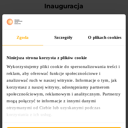
Inauguracja
Co roku, w okolicach 4 października, z okazji
Międzynarodowego Dnia Opieki Paliatywno-
Zgoda
Szczegóły
O plikach cookies
Hospicyjnej
odbywa się inauguracja. Ludzie na
całym świecie sadzą żonkile przed szkołami,
szpitalami, urzędami, w parkach i na skwerach.
Niniejsza strona korzysta z plików cookie
Wiosną, gdy kwiaty zakwitną, ośrodki hospicyjne
Wykorzystujemy pliki cookie do spersonalizowania treści i
organizują zbiórki na rzecz Podopiecznych.
reklam, aby oferować funkcje społecznościowe i
analizować ruch w naszej witrynie. Informacje o tym, jak
korzystasz z naszej witryny, udostępniamy partnerom
społecznościowym, reklamowym i analitycznym. Partnerzy
mogą połączyć te informacje z innymi danymi
otrzymanymi od Ciebie lub uzyskanymi podczas
korzystania z ich usług.