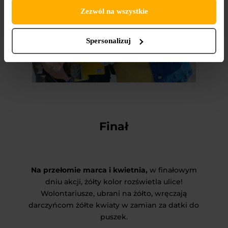
Zezwól na wszystkie
Spersonalizuj
Finał
Na przełomie marca i kwietnia,
w finałowym
dniu akcji, żółty kolor rozświetla ulice!
Wolontariusze, ubrani na żółto, wręczają
darczyńcom żółte kwiaty w zamian za datki do
puszek.