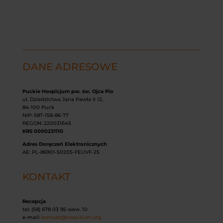
DANE ADRESOWE
Puckie Hospicjum pw. św. Ojca Pio
ul. Dziedzictwa Jana Pawła II 12,
84-100 Puck
NIP: 587-158-86-77
REGON: 220031645
KRS 0000231110
Adres Doręczeń Elektronicznych
AE: PL-86901-50205-FEUVF-25
KONTAKT
Recepcja
tel: (58) 678 03 95 wew. 10
e-mail:
kontakt@hospitium.org