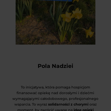
Pola Nadziei
To inicjatywa, która pomaga hospicjom
finansować opiekę nad dorosłymi i dziećmi
wymagającymi całodobowego, profesjonalnego
wsparcia. To wyraz
solidarności z chorymi
oraz
moment, by zwrócić uwagę na
ideę opieki