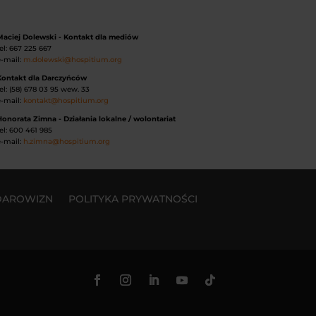
Maciej Dolewski - Kontakt dla mediów
el: 667 225 667
e-mail:
m.dolewski@hospitium.org
Kontakt dla Darczyńców
el: (58) 678 03 95 wew. 33
e-mail:
kontakt@hospitium.org
onorata Zimna - Działania lokalne / wolontariat
el: 600 461 985
e-mail:
h.zimna@hospitium.org
DAROWIZN
POLITYKA PRYWATNOŚCI