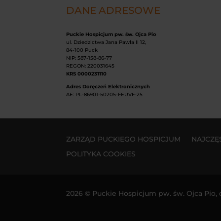
DANE ADRESOWE
Puckie Hospicjum pw. św. Ojca Pio
ul. Dziedzictwa Jana Pawła II 12,
84-100 Puck
NIP: 587-158-86-77
REGON: 220031645
KRS 0000231110
Adres Doręczeń Elektronicznych
AE: PL-86901-50205-FEUVF-25
ZARZĄD PUCKIEGO HOSPICJUM
NAJCZĘ
POLITYKA COOKIES
2026 © Puckie Hospicjum pw. św. Ojca Pio,