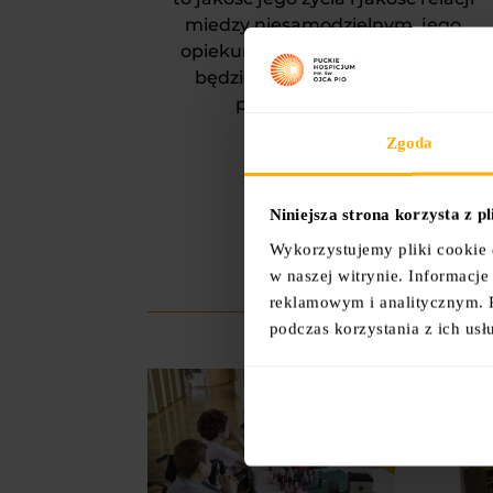
miedzy niesamodzielnym, jego
opiekunem i jego środowiskiem
będziemy stawiać zawsze na
pierwszym miejscu.
Zgoda
Niniejsza strona korzysta z p
Wykorzystujemy pliki cookie 
w naszej witrynie. Informacj
reklamowym i analitycznym. 
podczas korzystania z ich usł