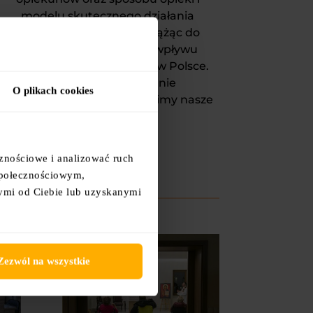
modelu skutecznego działania
i dzielimy się tą wiedzą, dążąc do
wywarcia pozytywnego wpływu
na poprawę jakości opieki w Polsce.
Działamy profesjonalnie
O plikach cookies
i stale rozwijamy i doskonalimy nasze
kompetencje.
cznościowe i analizować ruch
 społecznościowym,
ymi od Ciebie lub uzyskanymi
Zezwól na wszystkie