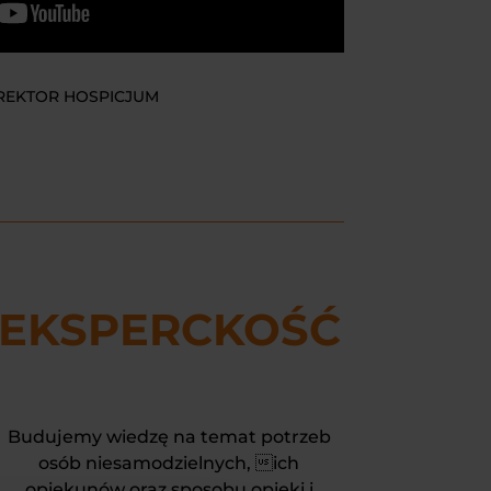
YREKTOR HOSPICJUM
EKSPERCKOŚĆ
Budujemy wiedzę na temat potrzeb
osób niesamodzielnych, ich
opiekunów oraz sposobu opieki i