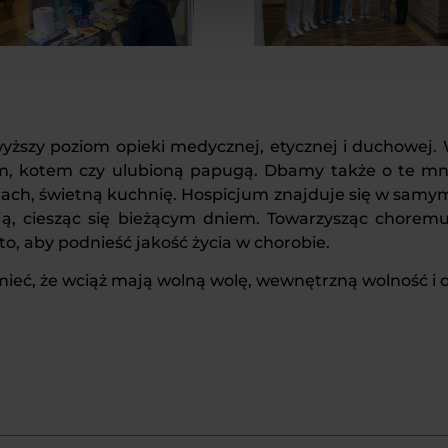
szy poziom opieki medycznej, etycznej i duchowej. W
, kotem czy ulubioną papugą. Dbamy także o te mnie
nach, świetną kuchnię. Hospicjum znajduje się w samym 
ją, ciesząc się bieżącym dniem. Towarzysząc choremu
to, aby podnieść jakość życia w chorobie.
, że wciąż mają wolną wolę, wewnętrzną wolność i os