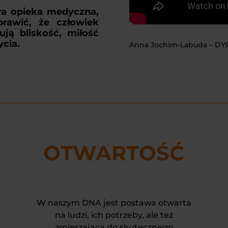
ra opieka medyczna,
rawić, że człowiek
ują bliskość, miłość
ycia.
Anna Jochim-Labuda – D
OTWARTOŚĆ
W naszym DNA jest postawa otwarta
na ludzi, ich potrzeby, ale też
zmierzająca do skutecznego