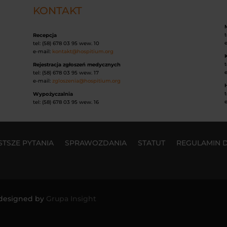
KONTAKT
t
Recepcja
tel: (58) 678 03 95 wew. 10
e-mail:
kontakt@hospitium.org
t
Rejestracja zgłoszeń medycznych
tel: (58) 678 03 95 wew. 17
e-mail:
zgloszenia@hospitium.org
H
t
Wypożyczalnia
tel: (58) 678 03 95 wew. 16
STSZE PYTANIA
SPRAWOZDANIA
STATUT
REGULAMIN 
 designed by
Grupa Insight