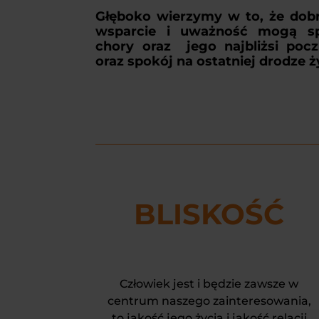
Głęboko wierzymy w to, że dob
wsparcie i uważność mogą sp
chory oraz jego najbliżsi pocz
oraz spokój na ostatniej drodze ż
BLISKOŚĆ
Człowiek jest i będzie zawsze w
centrum naszego zainteresowania,
to jakość jego życia i jakość relacji