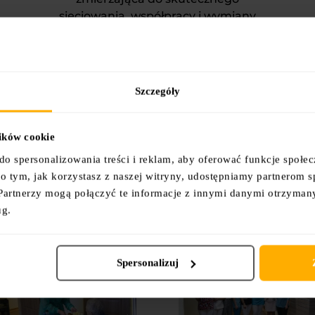
sieciowania, współpracy i wymiany
doświadczeń w tym z innymi
podmiotami tworzącymi system opieki
w Polsce. Poprzez nasze działania
zapewniamy godność, autonomię
Szczegóły
i poczucie sensu.
lików cookie
do spersonalizowania treści i reklam, aby oferować funkcje społe
e o tym, jak korzystasz z naszej witryny, udostępniamy partnerom
Partnerzy mogą połączyć te informacje z innymi danymi otrzyman
ug.
Spersonalizuj