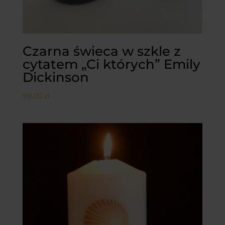
Czarna świeca w szkle z
cytatem „Ci których” Emily
Dickinson
99,00
zł