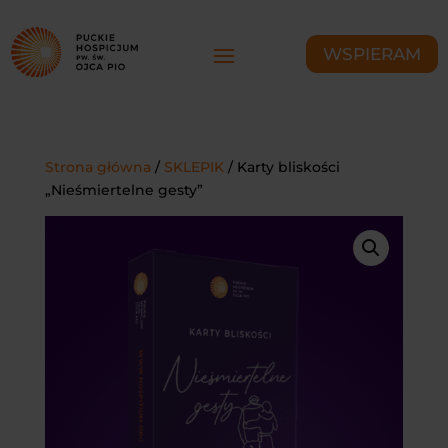
WSPIERAM
Strona główna
/
SKLEPIK
/ Karty bliskości
„Nieśmiertelne gesty”