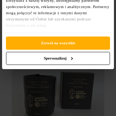
korzystasz z naszej witryny, udostępniamy partnerom
społecznościowym, reklamowym i analitycznym. Partnerzy
Bursztynowa świeca
mogą połączyć te informacje z innymi danymi
sojowa z cytatem
otrzymanymi od Ciebie lub uzyskanymi podczas
korzystania z ich usług.
79,00
zł
Zezwól na wszystkie
Spersonalizuj