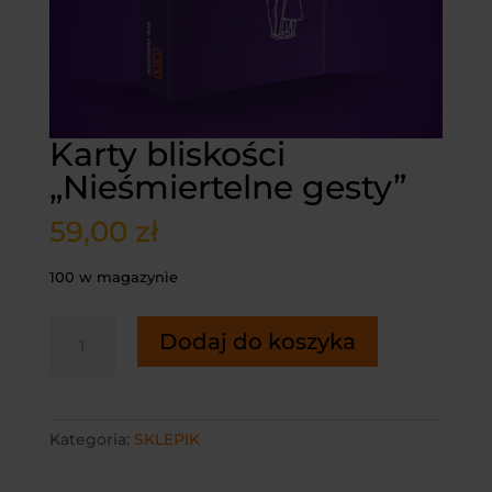
Karty bliskości
„Nieśmiertelne gesty”
59,00
zł
100 w magazynie
ilość
Dodaj do koszyka
Karty
bliskości
„Nieśmiertelne
gesty”
Kategoria:
SKLEPIK