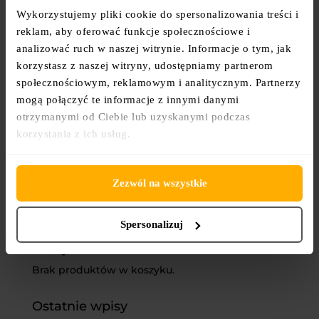
Wykorzystujemy pliki cookie do spersonalizowania treści i
Apostołów Piotra i Pawła).
Godzina wydarzenia pozostaje
reklam, aby oferować funkcje społecznościowe i
bez zmian. Rozpoczynamy o
analizować ruch w naszej witrynie. Informacje o tym, jak
16:00.
korzystasz z naszej witryny, udostępniamy partnerom
społecznościowym, reklamowym i analitycznym. Partnerzy
mogą połączyć te informacje z innymi danymi
otrzymanymi od Ciebie lub uzyskanymi podczas
korzystania z ich usług.
Zezwól na wszystkie
Spersonalizuj
Koszyk
Brak produktów w koszyku.
Ostatnie wpisy