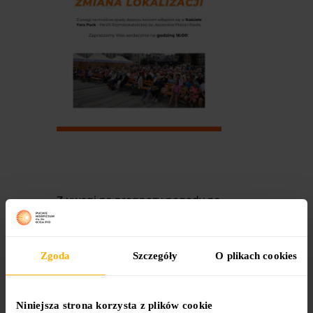
Z uwagi na prognozy pogody na
niedzielę –
Koncert Polskiej
Filharmonii Kameralnej Sopot
upamiętniający dzień urodzin
Zgoda
Szczegóły
O plikach cookies
ks. Jana Kaczkowskiego został
przeniesiony i odbędzie się w
Kościele Fara Puck
(Parafia
Niniejsza strona korzysta z plików cookie
Rzymskokatolicka św.