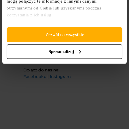
formularza:
mogą połączyć te informacje z innymi danymi
https://forms.gle/Hc5paSnRV6P
otrzymanymi od Ciebie lub uzyskanymi podczas
UcKyG9
korzystania z ich usług.
Zezwól na wszystkie
Po więcej informacji zapraszamy
na stronę
AREOPAGU
ETYCZNEGO
.
Spersonalizuj
Dołącz do nas na:
Facebooku
|
Instagram