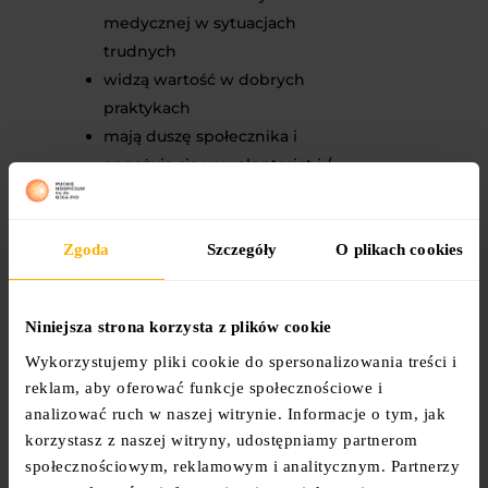
medycznej w sytuacjach
trudnych
widzą wartość w dobrych
praktykach
mają duszę społecznika i
angażują się w wolontariat i /
lub udzielają w organizacjach
pozarządowych lub
studenckich
Zgoda
Szczegóły
O plikach cookies
Niniejsza strona korzysta z plików cookie
Rekrutacja na Areopag Etyczny
Wykorzystujemy pliki cookie do spersonalizowania treści i
2025 odbywa się na
podstawie
reklam, aby oferować funkcje społecznościowe i
formularza zgłoszeniowego i
analizować ruch w naszej witrynie. Informacje o tym, jak
potrwa do 19 maja br. do
korzystasz z naszej witryny, udostępniamy partnerom
godziny 10:00
(z możliwością
przedłużenia). Link do
społecznościowym, reklamowym i analitycznym. Partnerzy